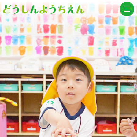
第
４
ス
マ
イ
ル
の
中
止
に
つ
い
て