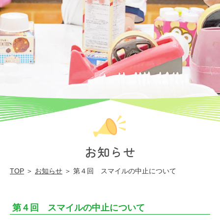
|
学
校
法
人
同
心
学
園
お知らせ
同
心
TOP
＞
お知らせ
＞ 第４回 スマイルの中止について
幼
稚
第４回 スマイルの中止について
園