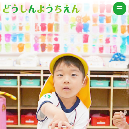
第
３
ス
マ
イ
ル
☺
|
学
校
法
人
同