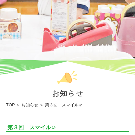
心
学
園
同
心
幼
稚
園
お知らせ
TOP
＞
お知らせ
＞ 第３回 スマイル☺
第３回 スマイル☺