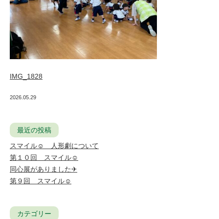
IMG_1828
2026.05.29
最近の投稿
スマイル☺ 人形劇について
第１０回 スマイル☺
同心展がありました✈
第９回 スマイル☺
カテゴリー